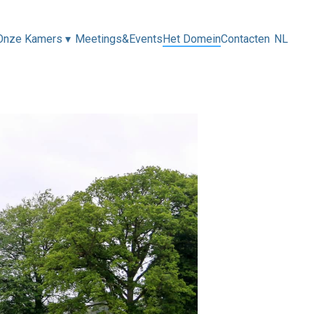
Onze Kamers
▾
Meetings&Events
Het Domein
Contacten
NL