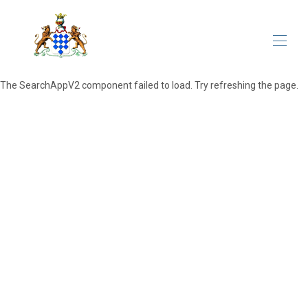
The SearchAppV2 component failed to load. Try refreshing the page.
Reservatie
Onze Kamers
▾
Meetings&Events
Het Domein
Contacten