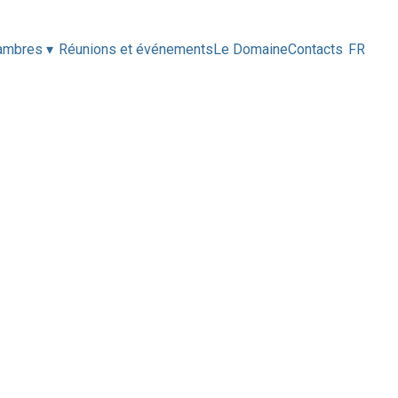
hambres
▾
Réunions et événements
Le Domaine
Contacts
FR