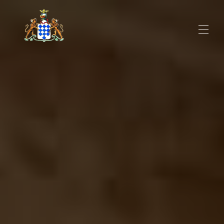
Startseite
Alle Objekte
▾
Tagungen & Veranstaltungen
Das Anwesen
Kontakte