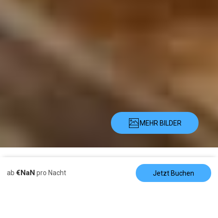
MEHR BILDER
Beschreibung
Bilder
Ausstattung
Ort
Preise
Belegungskalen
€NaN
ab
pro Nacht
Jetzt Buchen
Pension